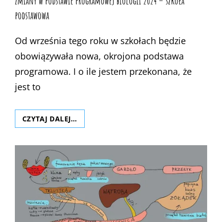
Zmiany w podstawie programowej biologii 2024 – szkoła
podstawowa
Od września tego roku w szkołach będzie
obowiązywała nowa, okrojona podstawa
programowa. I o ile jestem przekonana, że
jest to
ZMIANY
CZYTAJ DALEJ…
W
PODSTAWIE
PROGRAMOWEJ
BIOLOGII
2024
–
SZKOŁA
PODSTAWOWA