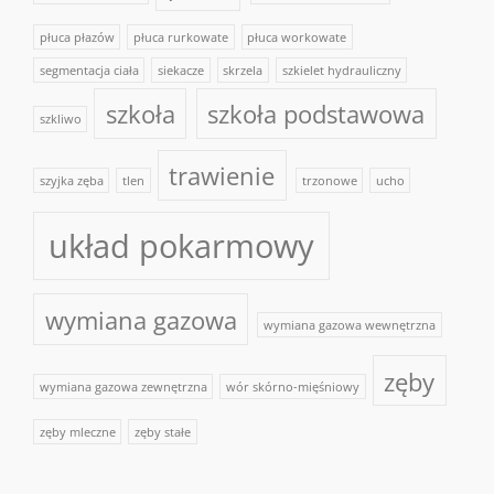
płuca płazów
płuca rurkowate
płuca workowate
segmentacja ciała
siekacze
skrzela
szkielet hydrauliczny
szkoła
szkoła podstawowa
szkliwo
trawienie
szyjka zęba
tlen
trzonowe
ucho
układ pokarmowy
wymiana gazowa
wymiana gazowa wewnętrzna
zęby
wymiana gazowa zewnętrzna
wór skórno-mięśniowy
zęby mleczne
zęby stałe