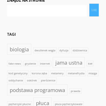
ZNAJDŹ NA STRONIE
Szukaj
TAGI
biologia
dwutlenek węgla
dyfuzja
dżdżownica
jama ustna
fake news
gryzienie
internet
kieł
kod genetyczny
korona zęba
metamery
metanefrydia
miazga
oddychanie
oskórek
pierścienice
podstawa programowa
prawda
płuca
pęcherzyki płucne
płuca pęcherzykowate