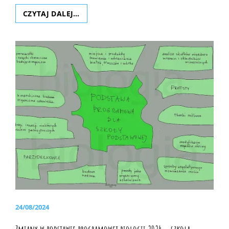
ZMIANY
CZYTAJ DALEJ…
W
PODSTAWIE
PROGRAMOWEJ
–
LICEUM
ZAKRES
ROZSZERZONY
POSTED
24/08/2024
ON