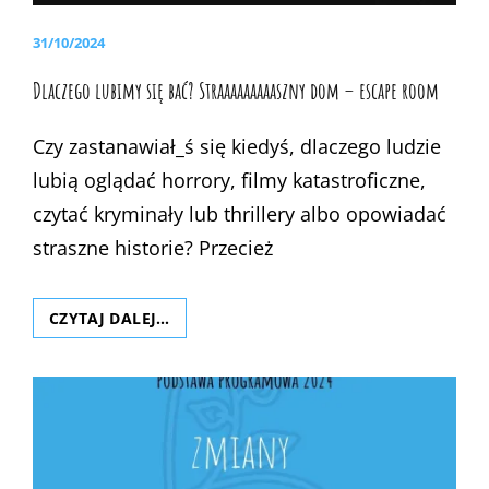
POSTED
31/10/2024
ON
Dlaczego lubimy się bać? Straaaaaaaaaszny dom – escape room
Czy zastanawiał_ś się kiedyś, dlaczego ludzie
lubią oglądać horrory, filmy katastroficzne,
czytać kryminały lub thrillery albo opowiadać
straszne historie? Przecież
DLACZEGO
CZYTAJ DALEJ…
LUBIMY
SIĘ
BAĆ?
STRAAAAAAAAASZNY
DOM
–
ESCAPE