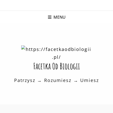
FACETKA OD BIOLOGII
KOLOROWE LEKCJE BIOLOGII
MENU
Facetka Od Biologii
Patrzysz → Rozumiesz → Umiesz