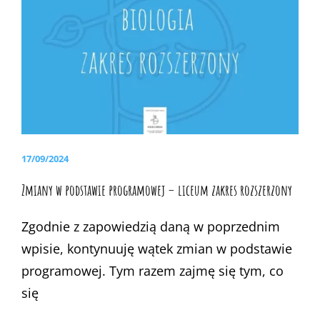
ROOM
POSTED
17/09/2024
ON
Zmiany w podstawie programowej – liceum zakres rozszerzony
Zgodnie z zapowiedzią daną w poprzednim
wpisie, kontynuuję wątek zmian w podstawie
programowej. Tym razem zajmę się tym, co
się